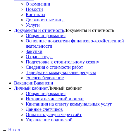
О компании
Новости
Контакты
Должностные лица
Услуги
Документы и отчетность
Документы и отчетность
Общая информация
Основные показатели финансово-хозяйственной
деятельности
Закупки
Охрана труда
Подготовка к отопительному сезону
Сведения о стоимости работ
Тарифы на коммунальные ресурсы
Энергосбережение
Вакансии
Вакансии
Личный кабинет
Личный кабинет
Общая информация
История начислений и оплат
Квитанция на оплату коммунальных услуг
Данные счетчиков
Оплатить услуги через сайт
Управление подпиской
←
Назад