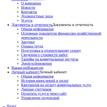
О компании
Новости
Контакты
Должностные лица
Услуги
Документы и отчетность
Документы и отчетность
Общая информация
Основные показатели финансово-хозяйственной
деятельности
Закупки
Охрана труда
Подготовка к отопительному сезону
Сведения о стоимости работ
Тарифы на коммунальные ресурсы
Энергосбережение
Вакансии
Вакансии
Личный кабинет
Личный кабинет
Общая информация
История начислений и оплат
Квитанция на оплату коммунальных услуг
Данные счетчиков
Оплатить услуги через сайт
Управление подпиской
←
Назад