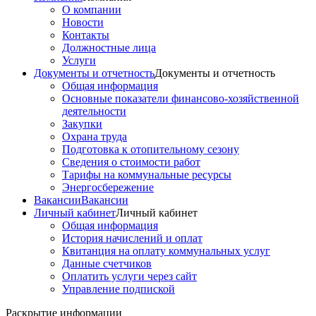
О компании
Новости
Контакты
Должностные лица
Услуги
Документы и отчетность
Документы и отчетность
Общая информация
Основные показатели финансово-хозяйственной
деятельности
Закупки
Охрана труда
Подготовка к отопительному сезону
Сведения о стоимости работ
Тарифы на коммунальные ресурсы
Энергосбережение
Вакансии
Вакансии
Личный кабинет
Личный кабинет
Общая информация
История начислений и оплат
Квитанция на оплату коммунальных услуг
Данные счетчиков
Оплатить услуги через сайт
Управление подпиской
Раскрытие информации