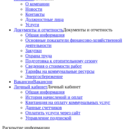
О компании
Новости
Контакты
Должностные лица
Услуги
Документы и отчетность
Документы и отчетность
Общая информация
Основные показатели финансово-хозяйственной
деятельности
Закупки
Охрана труда
Подготовка к отопительному сезону
Сведения о стоимости работ
Тарифы на коммунальные ресурсы
Энергосбережение
Вакансии
Вакансии
Личный кабинет
Личный кабинет
Общая информация
История начислений и оплат
Квитанция на оплату коммунальных услуг
Данные счетчиков
Оплатить услуги через сайт
Управление подпиской
Раскрытие информации